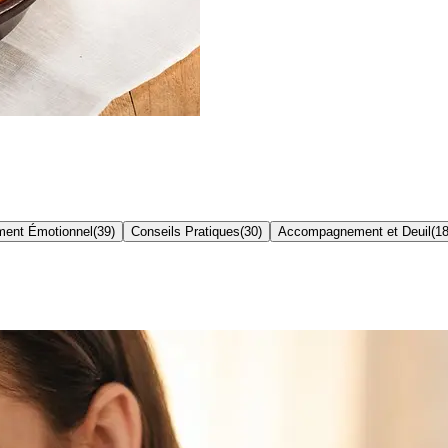
ent Émotionnel
(
39
)
Conseils Pratiques
(
30
)
Accompagnement et Deuil
(
1