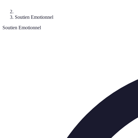
Soutien Emotionnel
Soutien Emotionnel