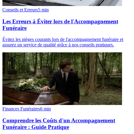
Conseils et Erreurs
5
min
Les Erreurs à Éviter lors de l'Accompagnement
Funéraire
Évitez les pièges courants lors de l'accompagnement funéraire et
assurez un service de qualité grâce à nos conseils pratiques.
Finances Funéraires
6
min
Comprendre les Coûts d'un Accompagnement
Funéraire : Guide Pratique