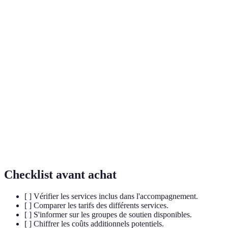
Terme
Définition
Accompagnement
Ensemble de services apportant soutien et
funéraire
assistance lors de funérailles et de deuils.
Réaction émotionnelle à la perte d'un être
Deuil
cher. Toutefois il peut être vécu de
différentes manières.
Aide spécialisée donnée par des
Soutien
professionnels pour aider les personnes en
psychologique
difficulté émotionnelle.
Checklist avant achat
[ ] Vérifier les services inclus dans l'accompagnement.
[ ] Comparer les tarifs des différents services.
[ ] S'informer sur les groupes de soutien disponibles.
[ ] Chiffrer les coûts additionnels potentiels.