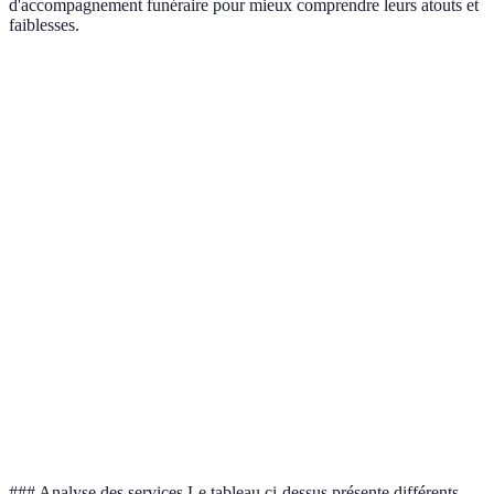
d'accompagnement funéraire pour mieux comprendre leurs atouts et
faiblesses.
Critère
Service A
Service B
Service C
Verdict
Meilleur
Soutien
Oui
Non
Oui
avec
émotionnel
soutien
Aspects
Très
Service
Limité
Complet
logistiques
complet
complet
Préférable
Groupes de
Oui
Non
Non
à Service
soutien
A
Coûts
Tarification
Élevée
Modérée
Elevée
variables
### Analyse des services Le tableau ci-dessus présente différents