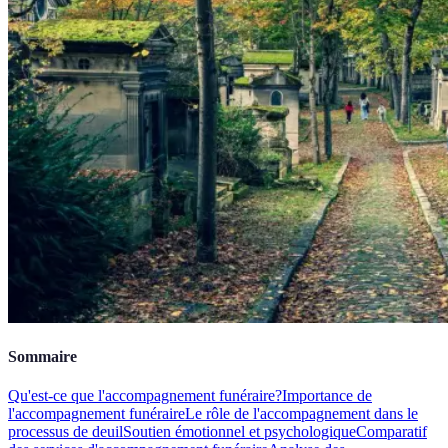
Sommaire
Qu'est-ce que l'accompagnement funéraire?
Importance de
l'accompagnement funéraire
Le rôle de l'accompagnement dans le
processus de deuil
Soutien émotionnel et psychologique
Comparatif