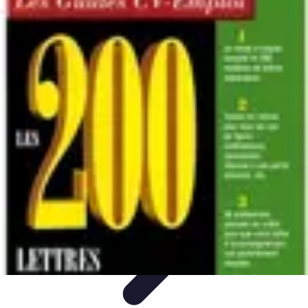
Accompagnement Funéraire
Accompagnement Funéraire
Choix de l'accompagnement
Choix et
Conseils
Conseils Pratiques
Évaluation des Services
Accompagnement Funéraire