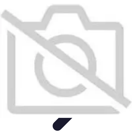
Accompagnement Funéraire
Accompagnement Funéraire
Choix de l'accompagnement
Choix et
Conseils
Conseils Pratiques
Évaluation des Services
Accompagnement Funéraire