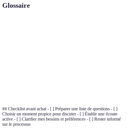
Glossaire
Terme
Définition
Professionnel qui guide les familles lors des
Accompagnateur
obsèques et s'assure du bon déroulement des
Funéraire
services funéraires.
Cérémonie
Événement qui honore la mémoire du défunt,
Funéraire
incluant des rituels et des discours.
Technique de communication qui requiert
Écoute Active
l'attention complète de l'auditeur pour
comprendre le message de l'orateur.
## Checklist avant achat - [ ] Préparer une liste de questions - [ ]
Choisir un moment propice pour discuter - [ ] Établir une écoute
active - [ ] Clarifier mes besoins et préférences - [ ] Rester informé
sur le processus