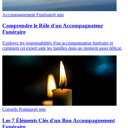
Accompagnement Funéraire
6
min
Comprendre le Rôle d'un Accompagnateur
Funéraire
Explorez les responsabilités d'un accompagnateur funéraire et
comment cet expert aide les familles dans un moment aussi délicat.
Conseils Pratiques
6
min
Les 7 Éléments Clés d'un Bon Accompagnement
Funéraire