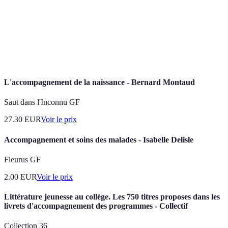
Funéraires
de prendre des décisions éclairées.
Ensemble des processus psychologiques et
Gestion du Deuil
sociaux que traversent les personnes ayant
perdu un proche.
L'accompagnement de la naissance - Bernard Montaud
Saut dans l'Inconnu GF
27.30
EUR
Voir le prix
Accompagnement et soins des malades - Isabelle Delisle
Fleurus GF
2.00
EUR
Voir le prix
Littérature jeunesse au collège. Les 750 titres proposes dans les
livrets d'accompagnement des programmes - Collectif
Collection 36