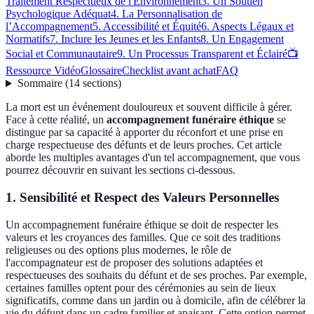
Traitement Respectueux de l'Environnement
3. Un Soutien
Psychologique Adéquat
4. La Personnalisation de
l’Accompagnement
5. Accessibilité et Équité
6. Aspects Légaux et
Normatifs
7. Inclure les Jeunes et les Enfants
8. Un Engagement
Social et Communautaire
9. Un Processus Transparent et Éclairé
📺
Ressource Vidéo
Glossaire
Checklist avant achat
FAQ
Sommaire
(
14
sections
)
La mort est un événement douloureux et souvent difficile à gérer.
Face à cette réalité, un
accompagnement funéraire éthique
se
distingue par sa capacité à apporter du réconfort et une prise en
charge respectueuse des défunts et de leurs proches. Cet article
aborde les multiples avantages d'un tel accompagnement, que vous
pourrez découvrir en suivant les sections ci-dessous.
1. Sensibilité et Respect des Valeurs Personnelles
Un accompagnement funéraire éthique se doit de respecter les
valeurs et les croyances des familles. Que ce soit des traditions
religieuses ou des options plus modernes, le rôle de
l'accompagnateur est de proposer des solutions adaptées et
respectueuses des souhaits du défunt et de ses proches. Par exemple,
certaines familles optent pour des cérémonies au sein de lieux
significatifs, comme dans un jardin ou à domicile, afin de célébrer la
vie du défunt dans un cadre familier et apaisant. Cette option permet