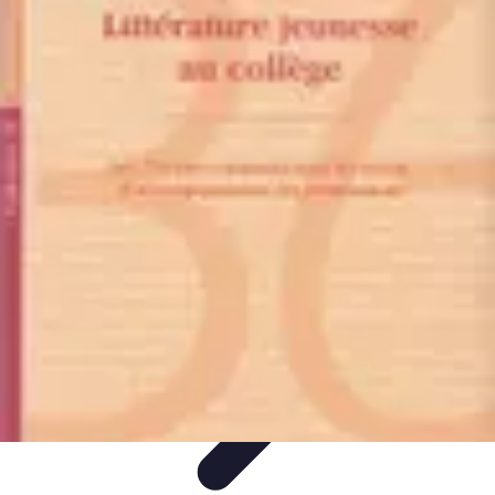
Accompagnement Funéraire
Accompagnement Funéraire
Choix de l'accompagnement
Choix et
Conseils
Conseils Pratiques
Évaluation des Services
Accompagnement Funéraire