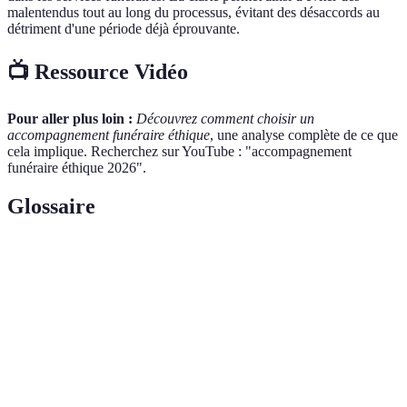
malentendus tout au long du processus, évitant des désaccords au
détriment d'une période déjà éprouvante.
📺 Ressource Vidéo
Pour aller plus loin :
Découvrez comment choisir un
accompagnement funéraire éthique
, une analyse complète de ce que
cela implique. Recherchez sur YouTube : "accompagnement
funéraire éthique 2026".
Glossaire
Terme
Définition
Accompagnement
Service funéraire qui respecte les valeurs des
Funéraire
familles et propose des solutions durables et
Éthique
humaines.
Transparence
Présentation claire des options et des coûts
dans les Services
liés aux funérailles, permettant aux familles