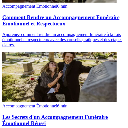
Accompagnement Émotionnel
6
min
Comment Rendre un Accompagnement Funéraire
Émotionnel et Respectueux
Apprenez comment rendre un accompagnement funéraire à la fois
émotionnel et respectueux avec des conseils pratiques et des étapes
claires.
Accompagnement Émotionnel
6
min
Les Secrets d'un Accompagnement Funéraire
Émotionnel Réussi