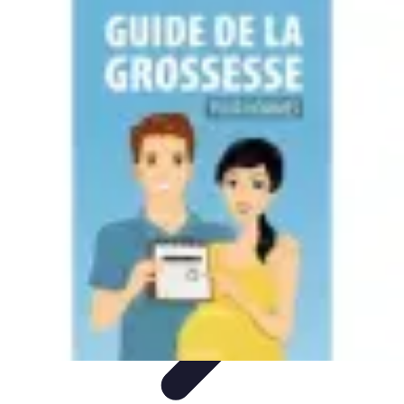
Accompagnement Funéraire
Accompagnement Funéraire
Choix de l'accompagnement
Choix et
Conseils
Conseils Pratiques
Évaluation des Services
Accompagnement Funéraire