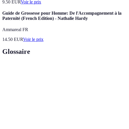
9.50
EUR
Voir le prix
Guide de Grossesse pour Homme: De l'Accompagnement à la
Paternité (French Edition) - Nathalie Hardy
Ammareal FR
14.50
EUR
Voir le prix
Glossaire
Terme
Définition
Accompagnement
Ensemble des rites et cérémonies réalisés
funéraire
pour honorer un défunt.
Processus de réduction du corps en cendres
Crémation
par le feu.
Acte d'enterrer un corps dans un cimetière
Inhumation
ou un mausolée.