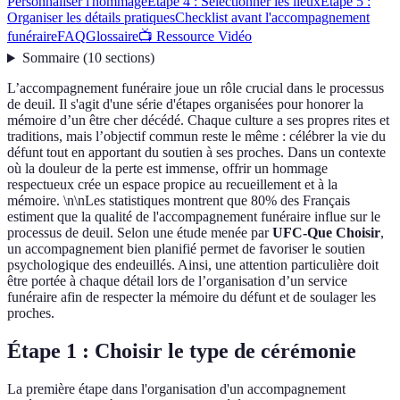
Personnaliser l'hommage
Étape 4 : Sélectionner les lieux
Étape 5 :
Organiser les détails pratiques
Checklist avant l'accompagnement
funéraire
FAQ
Glossaire
📺 Ressource Vidéo
Sommaire
(
10
sections
)
L’accompagnement funéraire joue un rôle crucial dans le processus
de deuil. Il s'agit d'une série d'étapes organisées pour honorer la
mémoire d’un être cher décédé. Chaque culture a ses propres rites et
traditions, mais l’objectif commun reste le même : célébrer la vie du
défunt tout en apportant du soutien à ses proches. Dans un contexte
où la douleur de la perte est immense, offrir un hommage
respectueux crée un espace propice au recueillement et à la
mémoire. \n\nLes statistiques montrent que 80% des Français
estiment que la qualité de l'accompagnement funéraire influe sur le
processus de deuil. Selon une étude menée par
UFC-Que Choisir
,
un accompagnement bien planifié permet de favoriser le soutien
psychologique des endeuillés. Ainsi, une attention particulière doit
être portée à chaque détail lors de l’organisation d’un service
funéraire afin de respecter la mémoire du défunt et de soulager les
proches.
Étape 1 : Choisir le type de cérémonie
La première étape dans l'organisation d'un accompagnement