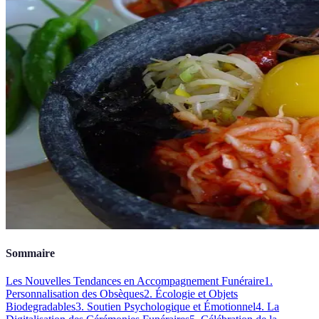
Sommaire
Les Nouvelles Tendances en Accompagnement Funéraire
1.
Personnalisation des Obsèques
2. Écologie et Objets
Biodegradables
3. Soutien Psychologique et Émotionnel
4. La