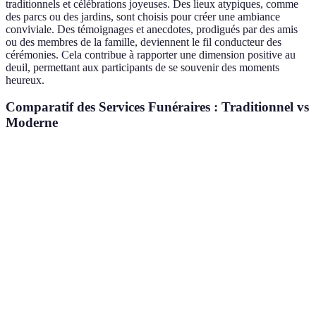
traditionnels et célébrations joyeuses. Des lieux atypiques, comme
des parcs ou des jardins, sont choisis pour créer une ambiance
conviviale. Des témoignages et anecdotes, prodigués par des amis
ou des membres de la famille, deviennent le fil conducteur des
cérémonies. Cela contribue à rapporter une dimension positive au
deuil, permettant aux participants de se souvenir des moments
heureux.
Comparatif des Services Funéraires : Traditionnel vs
Moderne
Critère
Traditionnel
Moderne
Verdict
Le
moderne
Personnalisation
Limitée
Élevée
s’adapte
aux
souhaits
Le
Options
Peu
moderne
Nombreuses