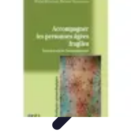
Accompagnement Funéraire
Accompagnement Funéraire
Choix de l'accompagnement
Choix et
Conseils
Conseils Pratiques
Évaluation des Services
Accompagnement Funéraire