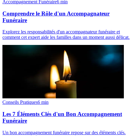
Accompagnement Funéraire
6
min
Comprendre le Rôle d'un Accompagnateur
Funéraire
Explorez les responsabilités d'un accompagnateur funéraire et
comment cet expert aide les familles dans un moment aussi délicat.
Conseils Pratiques
6
min
Les 7 Éléments Clés d'un Bon Accompagnement
Funéraire
Un bon accompagnement funéraire repose sur des éléments clés.