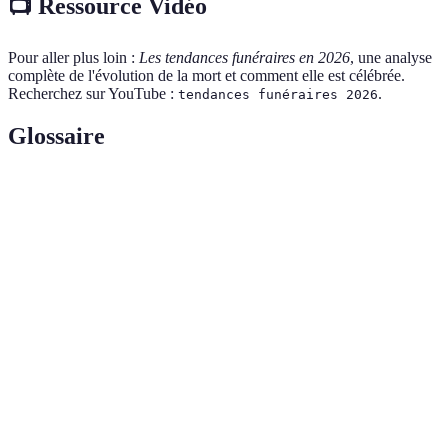
📺 Ressource Vidéo
Pour aller plus loin :
Les tendances funéraires en 2026
, une analyse
complète de l'évolution de la mort et comment elle est célébrée.
Recherchez sur YouTube :
.
tendances funéraires 2026
Glossaire
Terme
Définition
Service de soutien aux familles dans la
Accompagnement
gestion des obsèques.
Urne conçue pour se décomposer
Urne Biologique
naturellement dans la terre.
Cérémonie
Cérémonie diffusée en ligne pour permettre
Virtuelle
une participation à distance.