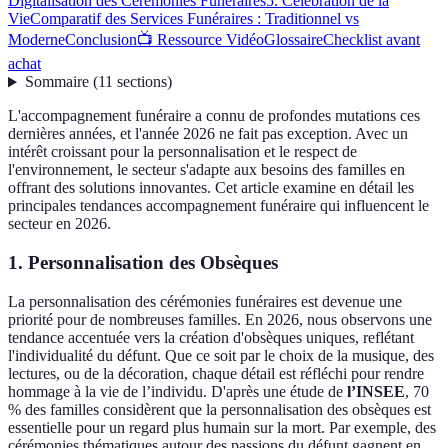
Digitalisation des Cérémonies Funéraires
5. Célébration de la
Vie
Comparatif des Services Funéraires : Traditionnel vs
Moderne
Conclusion
📺 Ressource Vidéo
Glossaire
Checklist avant
achat
Sommaire
(
11
sections
)
L'accompagnement funéraire a connu de profondes mutations ces
dernières années, et l'année 2026 ne fait pas exception. Avec un
intérêt croissant pour la personnalisation et le respect de
l'environnement, le secteur s'adapte aux besoins des familles en
offrant des solutions innovantes. Cet article examine en détail les
principales tendances accompagnement funéraire qui influencent le
secteur en 2026.
1. Personnalisation des Obsèques
La personnalisation des cérémonies funéraires est devenue une
priorité pour de nombreuses familles. En 2026, nous observons une
tendance accentuée vers la création d'obsèques uniques, reflétant
l'individualité du défunt. Que ce soit par le choix de la musique, des
lectures, ou de la décoration, chaque détail est réfléchi pour rendre
hommage à la vie de l’individu. D'après une étude de
l’INSEE
, 70
% des familles considèrent que la personnalisation des obsèques est
essentielle pour un regard plus humain sur la mort. Par exemple, des
cérémonies thématiques autour des passions du défunt gagnent en