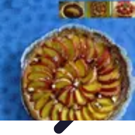
Accompagnement Funéraire
Accompagnement Funéraire
Choix de l'accompagnement
Choix et
Conseils
Conseils Pratiques
Évaluation des Services
Accompagnement Funéraire