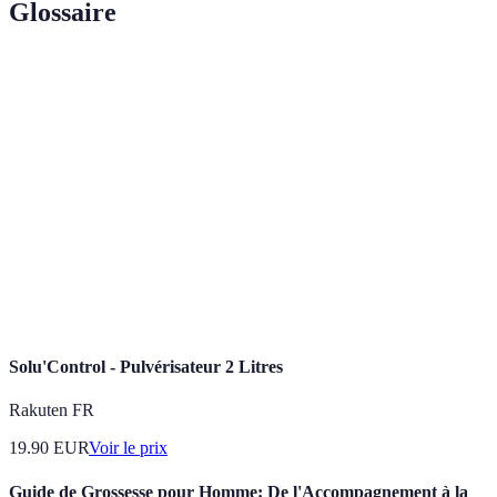
Glossaire
Terme
Définition
Accompagnement
Service professionnel qui aide les familles à
Funéraire
organiser des obsèques.
Acte de placer un corps dans une tombe, sous
Inhumation
terre.
Processus de réduction en cendres d'un corps
Crémation
par combustion.
Solu'Control - Pulvérisateur 2 Litres
Rakuten FR
19.90
EUR
Voir le prix
Guide de Grossesse pour Homme: De l'Accompagnement à la