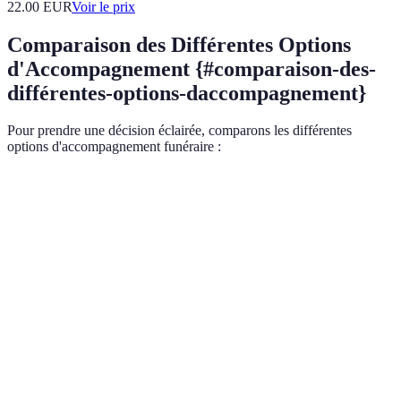
22.00
EUR
Voir le prix
Comparaison des Différentes Options
d'Accompagnement {#comparaison-des-
différentes-options-daccompagnement}
Pour prendre une décision éclairée, comparons les différentes
options d'accompagnement funéraire :
Critère
Accompagnement par une entreprise spécialisée
Expertise
Élevée
— conseils professionnels
Gestion des
Complète
— prise en charge totale
formalités
Temps dédié au
Élevé
— suivi personnalisé
soutien