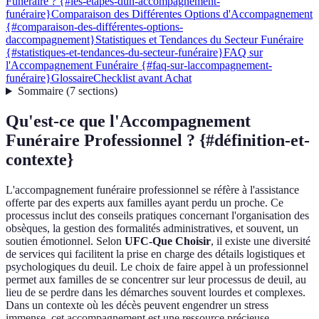
Funéraire ? {#les-étapes-dun-accompagnement-
funéraire}
Comparaison des Différentes Options d'Accompagnement
{#comparaison-des-différentes-options-
daccompagnement}
Statistiques et Tendances du Secteur Funéraire
{#statistiques-et-tendances-du-secteur-funéraire}
FAQ sur
l'Accompagnement Funéraire {#faq-sur-laccompagnement-
funéraire}
Glossaire
Checklist avant Achat
Sommaire
(
7
sections
)
Qu'est-ce que l'Accompagnement
Funéraire Professionnel ? {#définition-et-
contexte}
L'accompagnement funéraire professionnel se réfère à l'assistance
offerte par des experts aux familles ayant perdu un proche. Ce
processus inclut des conseils pratiques concernant l'organisation des
obsèques, la gestion des formalités administratives, et souvent, un
soutien émotionnel. Selon
UFC-Que Choisir
, il existe une diversité
de services qui facilitent la prise en charge des détails logistiques et
psychologiques du deuil. Le choix de faire appel à un professionnel
permet aux familles de se concentrer sur leur processus de deuil, au
lieu de se perdre dans les démarches souvent lourdes et complexes.
Dans un contexte où les décès peuvent engendrer un stress
immense, cet accompagnement est une ressource précieuse.