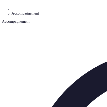
Accompagnement
Accompagnement