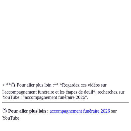
Terme
Définition
Accompagnement
Support logistique et émotionnel offert lors
funéraire
de funérailles.
Cérémonie de
Un événement organisé pour honorer la
commémoration
mémoire d'un défunt.
Services ou groupes qui aident les personnes
Soutien de deuil
en deuil à traverser cette période.
> **📺 Pour aller plus loin :** *Regardez ces vidéos sur
l'accompagnement funéraire et les étapes de deuil*, recherchez sur
YouTube : "accompagnement funéraire 2026".
📺
Pour aller plus loin :
accompagnement funéraire 2026
sur
YouTube