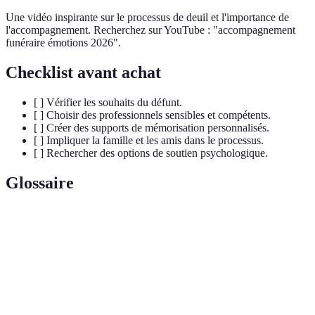
Une vidéo inspirante sur le processus de deuil et l'importance de
l'accompagnement. Recherchez sur YouTube : "accompagnement
funéraire émotions 2026".
Checklist avant achat
[ ] Vérifier les souhaits du défunt.
[ ] Choisir des professionnels sensibles et compétents.
[ ] Créer des supports de mémorisation personnalisés.
[ ] Impliquer la famille et les amis dans le processus.
[ ] Rechercher des options de soutien psychologique.
Glossaire
Terme
Définition
Période de chagrin suite à la perte d'un être
Deuil
cher, impliquant diverses émotions.
Soutien émotionnel et pratique apporté aux
Accompagnement