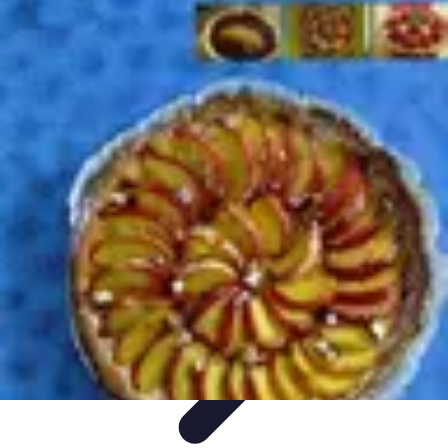
Accompagnement Funéraire
Accompagnement Funéraire
Choix de l'accompagnement
Choix et
Conseils
Conseils Pratiques
Évaluation des Services
Accompagnement Funéraire