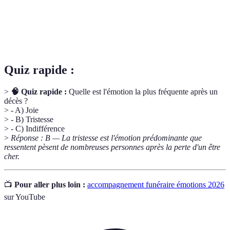
personnes en deuil.
Pratiques ou rituels visant à honorer la
Commémoration
mémoire du défunt.
Quiz rapide :
>
🧠 Quiz rapide :
Quelle est l'émotion la plus fréquente après un
décès ?
> - A) Joie
> - B) Tristesse
> - C) Indifférence
>
Réponse : B — La tristesse est l'émotion prédominante que
ressentent pèsent de nombreuses personnes après la perte d'un être
cher.
📺
Pour aller plus loin :
accompagnement funéraire émotions 2026
sur YouTube