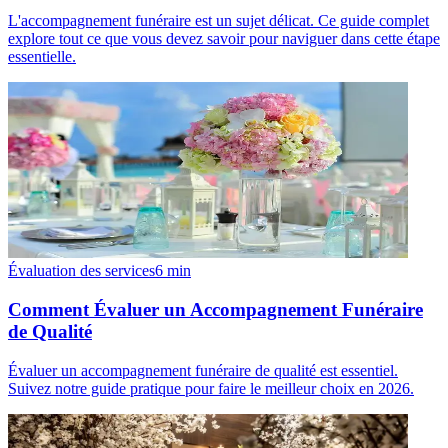
L'accompagnement funéraire est un sujet délicat. Ce guide complet
explore tout ce que vous devez savoir pour naviguer dans cette étape
essentielle.
Évaluation des services
6
min
Comment Évaluer un Accompagnement Funéraire
de Qualité
Évaluer un accompagnement funéraire de qualité est essentiel.
Suivez notre guide pratique pour faire le meilleur choix en 2026.