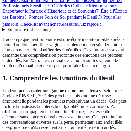
Soutien
3. Établir une Planification Personnalisée
4. Impliquer des
Professionnels Sensibles
5. Offrir des Outils de Mémorisation
6.
Encourager le Partage d'Historique et de Souvenirs
7. Être à l'Écoute
des Besoins
8. Prendre Soin de Soi pendant le Deuil
📺 Pour aller
plus loin :
Checklist avant achat
Glossaire
Quiz rapide :
Sommaire
(
13
sections
)
L'accompagnement funéraire est une étape incontournable après la
perte d'un être cher. Il ne s'agit pas seulement de gesticuler autour
d'un cercueil ou de planifier des funérailles. C'est un processus qui
demande une compréhension profonde des émotions des proches
endeuillés. En 2026, il est crucial de s'aligner sur les valeurs de
soutien, d'empathie et de respect pour faire face au chagrin.
1. Comprendre les Émotions du Deuil
Le deuil peut susciter une gamme d'émotions intenses. Selon une
étude de
l'INSEE
, 70% des proches subissent une détresse
émotionnelle pendant les premiers mois suivant un décès. Cela peut
inclure la tristesse, la colère, la culpabilité ou la confusion. Pour
offrir un accompagnement funéraire efficace, il est essentiel
d'écouter sans juger et de valider ces sentiments. Cela peut inclure
des conversations ouvertes sur la perte, permettant aux endeuillés
d'exprimer ce qu'ils ressentent sans crainte d'être réprimandés.