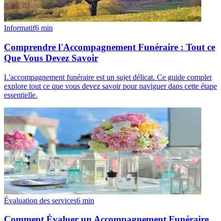
Informatif
6
min
Comprendre l'Accompagnement Funéraire : Tout ce
Que Vous Devez Savoir
L'accompagnement funéraire est un sujet délicat. Ce guide complet
explore tout ce que vous devez savoir pour naviguer dans cette étape
essentielle.
Évaluation des services
6
min
Comment Évaluer un Accompagnement Funéraire