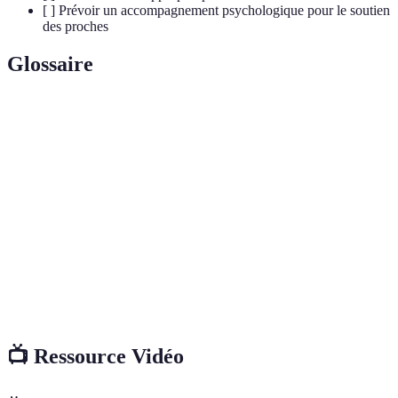
[ ] Prévoir un accompagnement psychologique pour le soutien
des proches
Glossaire
Terme
Définition
Accompagnement
Processus et services associés à
funéraire
l'organisation des funérailles.
État émotionnel traversé suite à la perte
Deuil
d'un être cher.
Cérémonie
Rituels et événements organisés pour
funéraire
honorer le défunt.
📺 Ressource Vidéo