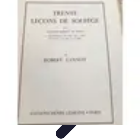
Accompagnement Funéraire
Accompagnement Funéraire
Choix de l'accompagnement
Choix et
Conseils
Conseils Pratiques
Évaluation des Services
Accompagnement Funéraire