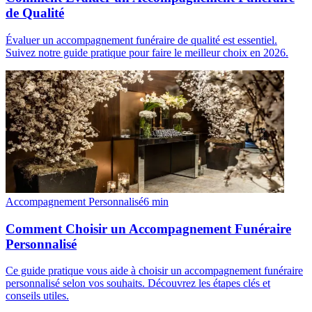
de Qualité
Évaluer un accompagnement funéraire de qualité est essentiel.
Suivez notre guide pratique pour faire le meilleur choix en 2026.
Accompagnement Personnalisé
6
min
Comment Choisir un Accompagnement Funéraire
Personnalisé
Ce guide pratique vous aide à choisir un accompagnement funéraire
personnalisé selon vos souhaits. Découvrez les étapes clés et
conseils utiles.