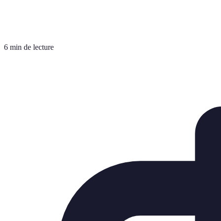
6 min de lecture