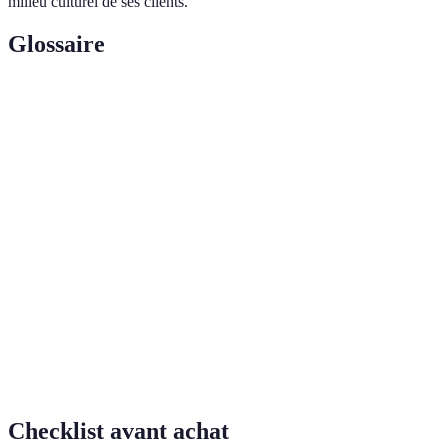
milieu culturel de ses clients.
Glossaire
Terme
Définition
Ensemble des services offerts après un décès,
Accompagnement
incluant la prise en charge des rites et des
Funéraire
procédures administratives.
Ensemble des valeurs et des principes
Éthique
moraux qui régissent une conduite, ici
appliqués au secteur funéraire.
Pratiques d'entretien et de préservation du
Soin Post-
corps du défunt avant les funérailles,
Mortem
garantissant son respect et sa dignité.
Checklist avant achat