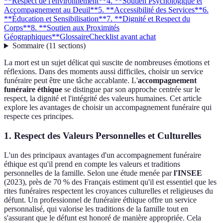
**Respect de l'environnement**
4. **Soutien Psychologique et
Accompagnement au Deuil**
5. **Accessibilité des Services**
6.
**Éducation et Sensibilisation**
7. **Dignité et Respect du
Corps**
8. **Soutien aux Proximités
Géographiques**
Glossaire
Checklist avant achat
Sommaire
(
11
sections
)
La mort est un sujet délicat qui suscite de nombreuses émotions et
réflexions. Dans des moments aussi difficiles, choisir un service
funéraire peut être une tâche accablante. L'
accompagnement
funéraire éthique
se distingue par son approche centrée sur le
respect, la dignité et l'intégrité des valeurs humaines. Cet article
explore les avantages de choisir un accompagnement funéraire qui
respecte ces principes.
1.
Respect des Valeurs Personnelles et Culturelles
L'un des principaux avantages d'un accompagnement funéraire
éthique est qu'il prend en compte les valeurs et traditions
personnelles de la famille. Selon une étude menée par
l'INSEE
(2023), près de 70 % des Français estiment qu'il est essentiel que les
rites funéraires respectent les croyances culturelles et religieuses du
défunt. Un professionnel de funéraire éthique offre un service
personnalisé, qui valorise les traditions de la famille tout en
s'assurant que le défunt est honoré de manière appropriée. Cela