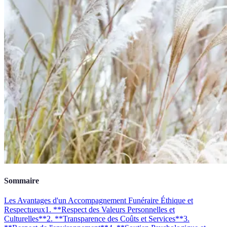
Sommaire
Les Avantages d'un Accompagnement Funéraire Éthique et
Respectueux
1. **Respect des Valeurs Personnelles et
Culturelles**
2. **Transparence des Coûts et Services**
3.