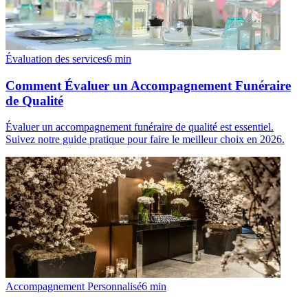
Évaluation des services
6
min
Comment Évaluer un Accompagnement Funéraire
de Qualité
Évaluer un accompagnement funéraire de qualité est essentiel.
Suivez notre guide pratique pour faire le meilleur choix en 2026.
Accompagnement Personnalisé
6
min