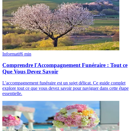
Informatif
6
min
Comprendre l'Accompagnement Funéraire : Tout ce
Que Vous Devez Savoir
L'accompagnement funéraire est un sujet délicat. Ce guide complet
explore tout ce que vous devez savoir pour naviguer dans cette étape
essentielle.