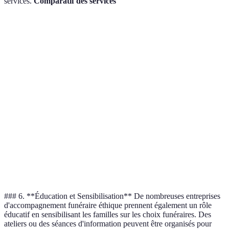
services.
Comparatif des services
Critère
Option A (Éthique)
Option B (Traditionnel
Personnalisation
Élevée
Moyenne
Transparence des
Très élevée
Faible
Coûts
Pratiques
Oui
Non
Écologiques
Accompagnement
Inclus
Non
au Deuil
### 6. **Éducation et Sensibilisation** De nombreuses entreprises
d'accompagnement funéraire éthique prennent également un rôle
éducatif en sensibilisant les familles sur les choix funéraires. Des
ateliers ou des séances d'information peuvent être organisés pour