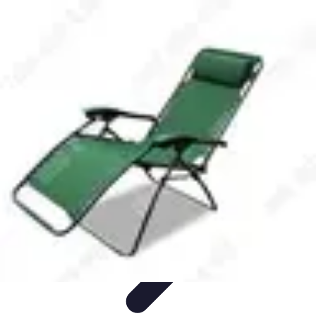
Accompagnement Funéraire
Accompagnement Funéraire
Choix de l'accompagnement
Choix et
Conseils
Conseils Pratiques
Évaluation des Services
Accompagnement Funéraire