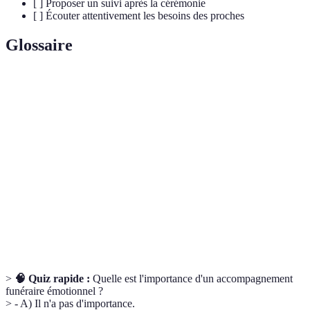
[ ] Proposer un suivi après la cérémonie
[ ] Écouter attentivement les besoins des proches
Glossaire
Terme
Définition
Accompagnement
Soutien proposé lors des funérailles pour
funéraire émotionnel
faciliter le processus de deuil.
Actions symboliques réalisées pour
Rituels
honorer la mémoire d'un défunt.
Suivi après la
Prise de contact avec les proches pour
cérémonie
leur offrir un soutien post-funéraire.
>
🧠 Quiz rapide :
Quelle est l'importance d'un accompagnement
funéraire émotionnel ?
> - A) Il n'a pas d'importance.