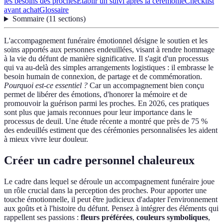
les besoins des proches
Établir un suivi après la cérémonie
Checklist
avant achat
Glossaire
Sommaire
(
11
sections
)
L'accompagnement funéraire émotionnel désigne le soutien et les
soins apportés aux personnes endeuillées, visant à rendre hommage
à la vie du défunt de manière significative. Il s'agit d'un processus
qui va au-delà des simples arrangements logistiques : il embrasse le
besoin humain de connexion, de partage et de commémoration.
Pourquoi est-ce essentiel ?
Car un accompagnement bien conçu
permet de libérer des émotions, d'honorer la mémoire et de
promouvoir la guérison parmi les proches. En 2026, ces pratiques
sont plus que jamais reconnues pour leur importance dans le
processus de deuil. Une étude récente a montré que près de 75 %
des endeuillés estiment que des cérémonies personnalisées les aident
à mieux vivre leur douleur.
Créer un cadre personnel chaleureux
Le cadre dans lequel se déroule un accompagnement funéraire joue
un rôle crucial dans la perception des proches. Pour apporter une
touche émotionnelle, il peut être judicieux d'adapter l'environnement
aux goûts et à l'histoire du défunt. Pensez à intégrer des éléments qui
rappellent ses passions :
fleurs préférées
,
couleurs symboliques
,