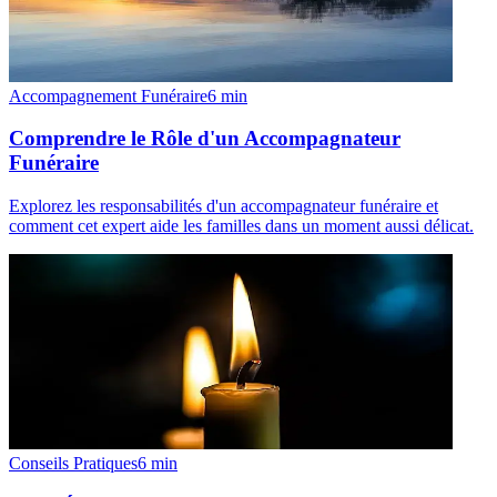
Accompagnement Funéraire
6
min
Comprendre le Rôle d'un Accompagnateur
Funéraire
Explorez les responsabilités d'un accompagnateur funéraire et
comment cet expert aide les familles dans un moment aussi délicat.
Conseils Pratiques
6
min