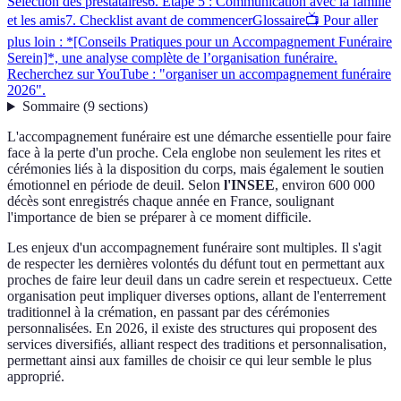
Sélection des prestataires
6. Étape 5 : Communication avec la famille
et les amis
7. Checklist avant de commencer
Glossaire
📺 Pour aller
plus loin : *[Conseils Pratiques pour un Accompagnement Funéraire
Serein]*, une analyse complète de l’organisation funéraire.
Recherchez sur YouTube : "organiser un accompagnement funéraire
2026".
Sommaire
(
9
sections
)
L'accompagnement funéraire est une démarche essentielle pour faire
face à la perte d'un proche. Cela englobe non seulement les rites et
cérémonies liés à la disposition du corps, mais également le soutien
émotionnel en période de deuil. Selon
l'INSEE
, environ 600 000
décès sont enregistrés chaque année en France, soulignant
l'importance de bien se préparer à ce moment difficile.
Les enjeux d'un accompagnement funéraire sont multiples. Il s'agit
de respecter les dernières volontés du défunt tout en permettant aux
proches de faire leur deuil dans un cadre serein et respectueux. Cette
organisation peut impliquer diverses options, allant de l'enterrement
traditionnel à la crémation, en passant par des cérémonies
personnalisées. En 2026, il existe des structures qui proposent des
services diversifiés, alliant respect des traditions et personnalisation,
permettant ainsi aux familles de choisir ce qui leur semble le plus
approprié.