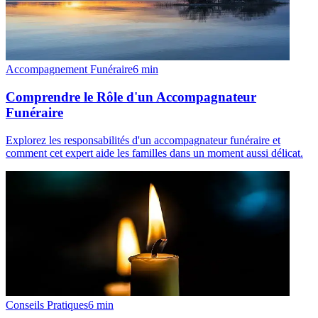
Accompagnement Funéraire
6
min
Comprendre le Rôle d'un Accompagnateur
Funéraire
Explorez les responsabilités d'un accompagnateur funéraire et
comment cet expert aide les familles dans un moment aussi délicat.
Conseils Pratiques
6
min