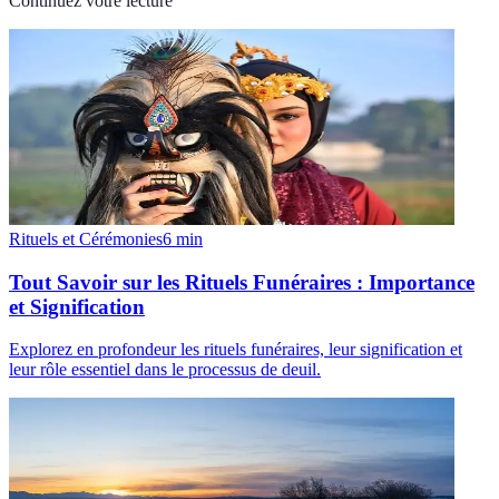
Continuez votre lecture
Rituels et Cérémonies
6
min
Tout Savoir sur les Rituels Funéraires : Importance
et Signification
Explorez en profondeur les rituels funéraires, leur signification et
leur rôle essentiel dans le processus de deuil.