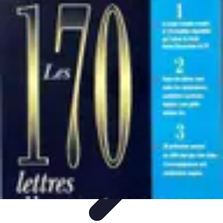
Accompagnement Funéraire
Accompagnement Funéraire
Choix de l'accompagnement
Choix et
Conseils
Conseils Pratiques
Évaluation des Services
Accompagnement Funéraire