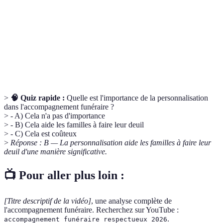
Adaptation des services funéraires aux
Personnalisation
souhaits et à la personnalité du défunt.
Soutien
Assistance psychologique et empathique aux
émotionnel
personnes en deuil.
>
🧠 Quiz rapide :
Quelle est l'importance de la personnalisation
dans l'accompagnement funéraire ?
> - A) Cela n'a pas d'importance
> - B) Cela aide les familles à faire leur deuil
> - C) Cela est coûteux
>
Réponse : B — La personnalisation aide les familles à faire leur
deuil d'une manière significative.
📺 Pour aller plus loin :
[Titre descriptif de la vidéo]
, une analyse complète de
l'accompagnement funéraire. Recherchez sur YouTube :
.
accompagnement funéraire respectueux 2026