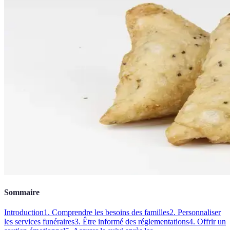
Sommaire
Introduction
1. Comprendre les besoins des familles
2. Personnaliser
les services funéraires
3. Être informé des réglementations
4. Offrir un