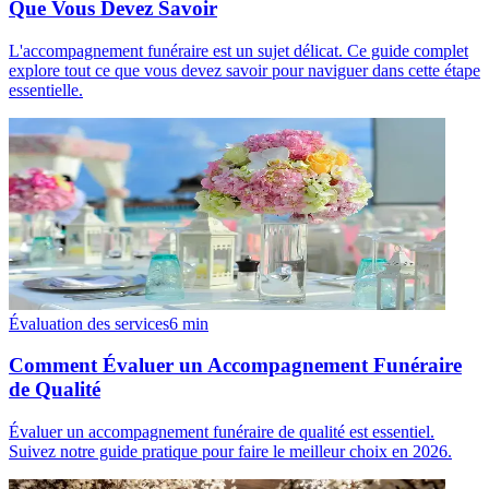
Que Vous Devez Savoir
L'accompagnement funéraire est un sujet délicat. Ce guide complet
explore tout ce que vous devez savoir pour naviguer dans cette étape
essentielle.
Évaluation des services
6
min
Comment Évaluer un Accompagnement Funéraire
de Qualité
Évaluer un accompagnement funéraire de qualité est essentiel.
Suivez notre guide pratique pour faire le meilleur choix en 2026.