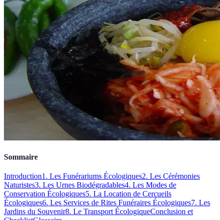
Sommaire
Introduction
1. Les Funérariums Écologiques
2. Les Cérémonies
Naturistes
3. Les Urnes Biodégradables
4. Les Modes de
Conservation Écologiques
5. La Location de Cercueils
Écologiques
6. Les Services de Rites Funéraires Écologiques
7. Les
Jardins du Souvenir
8. Le Transport Écologique
Conclusion et