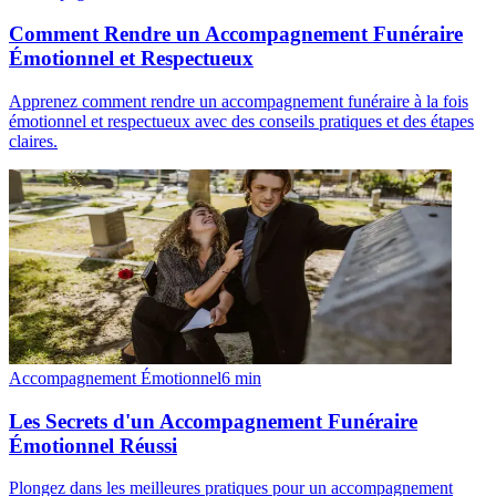
Comment Rendre un Accompagnement Funéraire
Émotionnel et Respectueux
Apprenez comment rendre un accompagnement funéraire à la fois
émotionnel et respectueux avec des conseils pratiques et des étapes
claires.
Accompagnement Émotionnel
6
min
Les Secrets d'un Accompagnement Funéraire
Émotionnel Réussi
Plongez dans les meilleures pratiques pour un accompagnement