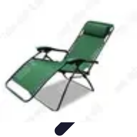
Accompagnement Funéraire
Accompagnement Funéraire
Choix de l'accompagnement
Choix et
Conseils
Conseils Pratiques
Évaluation des Services
Accompagnement Funéraire