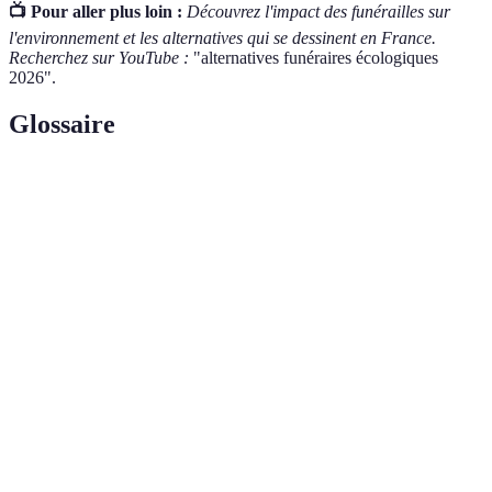
📺 Pour aller plus loin :
Découvrez l'impact des funérailles sur
l'environnement et les alternatives qui se dessinent en France.
Recherchez sur YouTube :
"alternatives funéraires écologiques
2026".
Glossaire
Terme
Définition
Un établissement offrant des services funéraires
Funérarium
en privilégiant des pratiques durables et
écologique
respectueuses de l'environnement.
Une urne conçue pour se décomposer
Urne
naturellement dans le sol, souvent fabriquée à
biodégradable
partir de matériaux naturels.
Technique de conservation des corps qui utilise
Thanatopraxie
des produits organiques, évitant les substances
écologique
chimiques nocives.