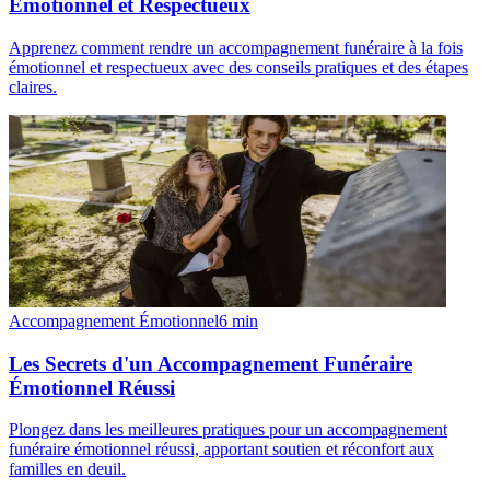
Émotionnel et Respectueux
Apprenez comment rendre un accompagnement funéraire à la fois
émotionnel et respectueux avec des conseils pratiques et des étapes
claires.
Accompagnement Émotionnel
6
min
Les Secrets d'un Accompagnement Funéraire
Émotionnel Réussi
Plongez dans les meilleures pratiques pour un accompagnement
funéraire émotionnel réussi, apportant soutien et réconfort aux
familles en deuil.