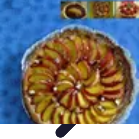
Accompagnement Funéraire
Accompagnement Funéraire
Choix de l'accompagnement
Choix et
Conseils
Conseils Pratiques
Évaluation des Services
Accompagnement Funéraire