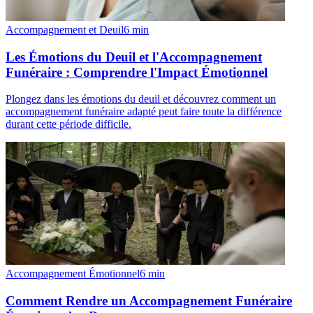
Accompagnement et Deuil
6
min
Les Émotions du Deuil et l'Accompagnement
Funéraire : Comprendre l'Impact Émotionnel
Plongez dans les émotions du deuil et découvrez comment un
accompagnement funéraire adapté peut faire toute la différence
durant cette période difficile.
Accompagnement Émotionnel
6
min
Comment Rendre un Accompagnement Funéraire