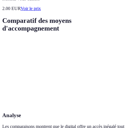
2.00
EUR
Voir le prix
Comparatif des moyens
d'accompagnement
Critère
Accompagnement Traditionnel
Accompagnem
Accès
Limité
Large (24/7)
Interaction
Directe
Virtuelle
Personnalisation
Faible
Élevée
Coût
Variable
Souvent infér
Analyse
Les comparaisons montrent que le digital offre un accès inégalé tout