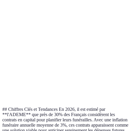
Critère
Avantages
Inconvénients
Gestion facile des
Moins de contrôle sur
Simplicité
fonds
les prestations
Soulage les proches
Ne couvre pas les
Tranquillité
financièrement
aspects organisationnels
Choix du montant et
Peut nécessiter un suivi
Flexibilité
des bénéficiaires
régulier
Fonds utilisables
Absence d'un contrat de
Liberté
pour toute dépense
prestation complet
## Chiffres Clés et Tendances En 2026, il est estimé par
**l'ADEME** que près de 30% des Français considèrent les
contrats en capital pour planifier leurs funérailles. Avec une inflation
funéraire annuelle moyenne de 3%, ces contrats apparaissent comme
une solution viable pour anticiper sereinement les dépenses futures.