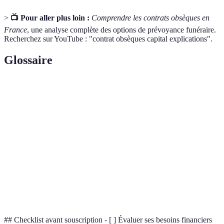
>
📺 Pour aller plus loin :
Comprendre les contrats obsèques en
France
, une analyse complète des options de prévoyance funéraire.
Recherchez sur YouTube : "contrat obsèques capital explications".
Glossaire
Terme
Définition
Entité qui propose le contrat d'assurance et gère les
Assureur
fonds investis.
Personne désignée pour recevoir le capital après le
Bénéficiaire
décès.
Capital
Montant spécifié dans le contrat pour couvrir les
Prélevé
frais funéraires.
## Checklist avant souscription - [ ] Évaluer ses besoins financiers