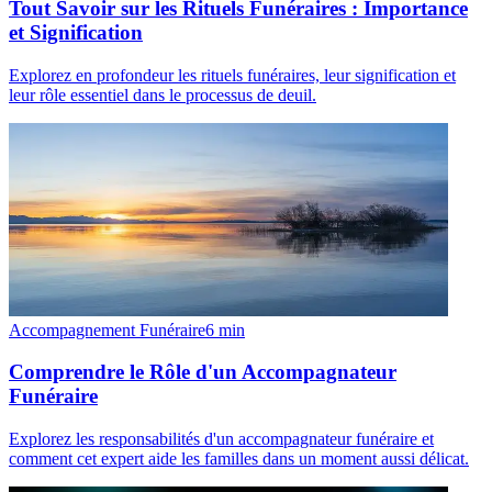
Tout Savoir sur les Rituels Funéraires : Importance
et Signification
Explorez en profondeur les rituels funéraires, leur signification et
leur rôle essentiel dans le processus de deuil.
Accompagnement Funéraire
6
min
Comprendre le Rôle d'un Accompagnateur
Funéraire
Explorez les responsabilités d'un accompagnateur funéraire et
comment cet expert aide les familles dans un moment aussi délicat.