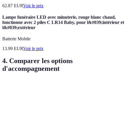
62.87
EUR
Voir le prix
Lampe funéraire LED avec minuterie, rouge blanc chaud,
fonctionne avec 2 piles C LR14 Baby, pour l&#039;intérieur et
l&#039;extérieur
Batterie Mobile
13.99
EUR
Voir le prix
4. Comparer les options
d'accompagnement
Critère
Maison funéraire A
Maison funéraire B
Options
Oui
Non
écoresponsables
Services
Basique
Avancé
personnalisés