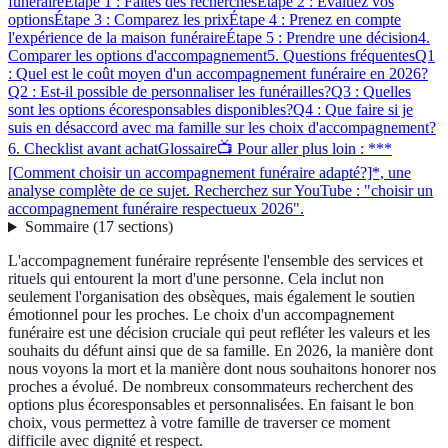
funéraire
Étape 1 : Faites des recherches
Étape 2 : Évaluez vos
options
Étape 3 : Comparez les prix
Étape 4 : Prenez en compte
l'expérience de la maison funéraire
Étape 5 : Prendre une décision
4.
Comparer les options d'accompagnement
5. Questions fréquentes
Q1
: Quel est le coût moyen d'un accompagnement funéraire en 2026?
Q2 : Est-il possible de personnaliser les funérailles?
Q3 : Quelles
sont les options écoresponsables disponibles?
Q4 : Que faire si je
suis en désaccord avec ma famille sur les choix d'accompagnement?
6. Checklist avant achat
Glossaire
📺 Pour aller plus loin : ***
[Comment choisir un accompagnement funéraire adapté?]*, une
analyse complète de ce sujet. Recherchez sur YouTube : "choisir un
accompagnement funéraire respectueux 2026".
Sommaire
(
17
sections
)
L'accompagnement funéraire représente l'ensemble des services et
rituels qui entourent la mort d'une personne. Cela inclut non
seulement l'organisation des obsèques, mais également le soutien
émotionnel pour les proches. Le choix d'un accompagnement
funéraire est une décision cruciale qui peut refléter les valeurs et les
souhaits du défunt ainsi que de sa famille. En 2026, la manière dont
nous voyons la mort et la manière dont nous souhaitons honorer nos
proches a évolué. De nombreux consommateurs recherchent des
options plus écoresponsables et personnalisées. En faisant le bon
choix, vous permettez à votre famille de traverser ce moment
difficile avec dignité et respect.