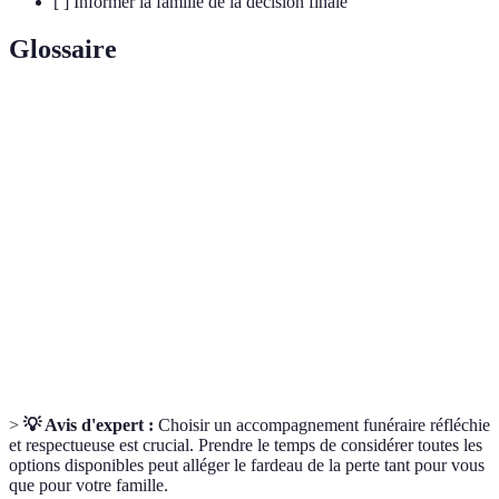
[ ] Informer la famille de la décision finale
Glossaire
Terme
Définition
Accompagnement
Ensemble des services et rituels entourant la
funéraire
mort d’une personne.
Pratiques qui tiennent compte de l'impact
Écoresponsable
environnemental.
Cercueil
Cercueil fabriqué à partir de matériaux
biodégradable
naturels qui se décomposent facilement.
>
💡 Avis d'expert :
Choisir un accompagnement funéraire réfléchie
et respectueuse est crucial. Prendre le temps de considérer toutes les
options disponibles peut alléger le fardeau de la perte tant pour vous
que pour votre famille.