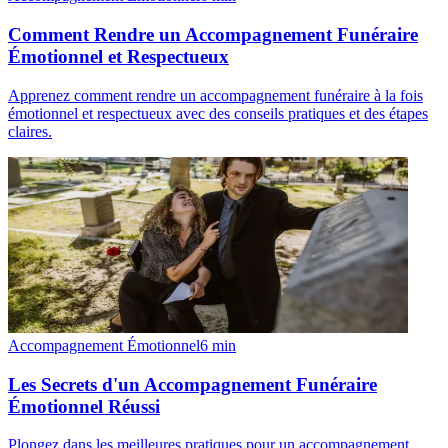
Comment Rendre un Accompagnement Funéraire
Émotionnel et Respectueux
Apprenez comment rendre un accompagnement funéraire à la fois
émotionnel et respectueux avec des conseils pratiques et des étapes
claires.
Accompagnement Émotionnel
6
min
Les Secrets d'un Accompagnement Funéraire
Émotionnel Réussi
Plongez dans les meilleures pratiques pour un accompagnement