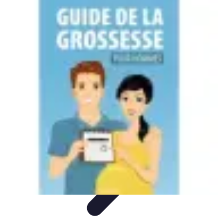
Accompagnement Funéraire
Accompagnement Funéraire
Choix de l'accompagnement
Choix et
Conseils
Conseils Pratiques
Évaluation des Services
Accompagnement Funéraire