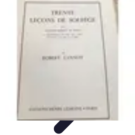
Accompagnement Funéraire
Accompagnement Funéraire
Choix de l'accompagnement
Choix et
Conseils
Conseils Pratiques
Évaluation des Services
Accompagnement Funéraire