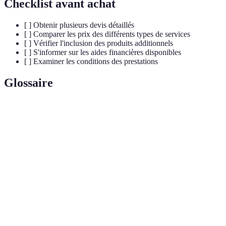
Checklist avant achat
[ ] Obtenir plusieurs devis détaillés
[ ] Comparer les prix des différents types de services
[ ] Vérifier l'inclusion des produits additionnels
[ ] S'informer sur les aides financières disponibles
[ ] Examiner les conditions des prestations
Glossaire
Terme
Définition
Procédure qui consiste à incinérer le corps d'un
Crémation
défunt
Acte de placer le corps dans un cercueil puis au
Inhumation
cimetière
Devis
Estimation détaillée des coûts associés à un service