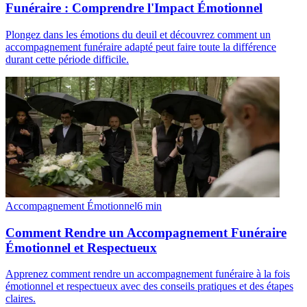
Funéraire : Comprendre l'Impact Émotionnel
Plongez dans les émotions du deuil et découvrez comment un
accompagnement funéraire adapté peut faire toute la différence
durant cette période difficile.
Accompagnement Émotionnel
6
min
Comment Rendre un Accompagnement Funéraire
Émotionnel et Respectueux
Apprenez comment rendre un accompagnement funéraire à la fois
émotionnel et respectueux avec des conseils pratiques et des étapes
claires.