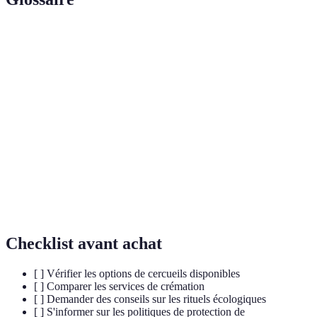
Terme
Définition
Cercueil
Cercueil fabriqué à partir de matériaux naturels
biodégradable
qui se décomposent facilement.
Urne conçue pour minimiser l'impact
Urne
environnemental, souvent fabriquée à partir de
écologique
matériaux naturels.
Sépulture
Enterrement dans un espace sans utilisation de
naturelle
produits chimiques, respectant l'écosystème.
Checklist avant achat
[ ] Vérifier les options de cercueils disponibles
[ ] Comparer les services de crémation
[ ] Demander des conseils sur les rituels écologiques
[ ] S'informer sur les politiques de protection de