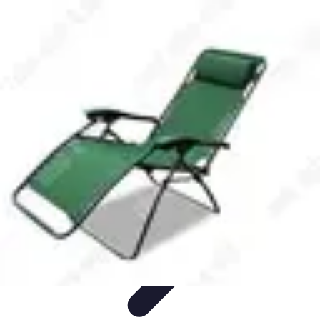
Accompagnement Funéraire
Accompagnement Funéraire
Choix de l'accompagnement
Choix et
Conseils
Conseils Pratiques
Évaluation des Services
Accompagnement Funéraire