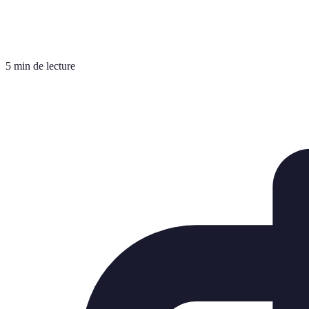
5 min de lecture