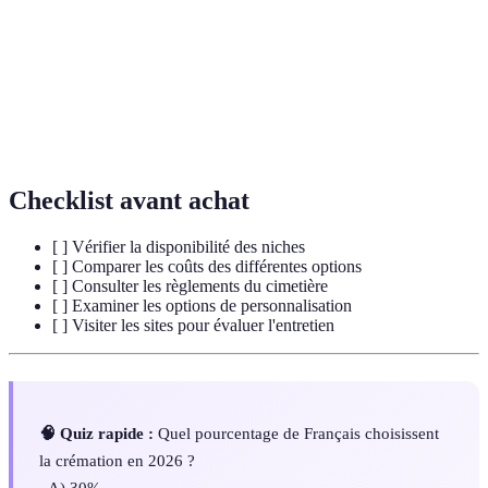
Niche
Compartiment dans un columbarium pour urnes
Urne funéraire
Récipient pour les cendres après crémation
Crémation
Procédé de réduction du corps en cendres
Checklist avant achat
[ ] Vérifier la disponibilité des niches
[ ] Comparer les coûts des différentes options
[ ] Consulter les règlements du cimetière
[ ] Examiner les options de personnalisation
[ ] Visiter les sites pour évaluer l'entretien
🧠 Quiz rapide :
Quel pourcentage de Français choisissent
la crémation en 2026 ?
- A) 30%