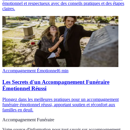
émotionnel et respectueux avec des conseils pratiques et des étapes
claires.
Accompagnement Émotionnel
6
min
Les Secrets d'un Accompagnement Funéraire
Émotionnel Réussi
Plongez dans les meilleures pratiques pour un accompagnement
funéraire émotionnel réussi, apportant soutien et réconfort aux
familles en deuil.
Accompagnement Funéraire
Votre source d'information pour tout savoir sur
accompagnement