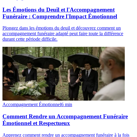
Les Émotions du Deuil et l'Accompagnement
Funéraire : Comprendre l'Impact Émotionnel
Plongez dans les émotions du deuil et découvrez comment un
accompagnement funéraire adapté peut faire toute la différence
durant cette période difficile.
Accompagnement Émotionnel
6
min
Comment Rendre un Accompagnement Funéraire
Émotionnel et Respectueux
Apprenez comment rendre un accompagnement funéraire à la fois