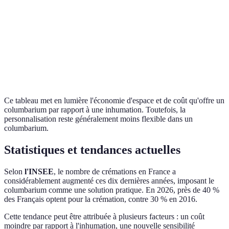
moins élevé
caveau
Impact
Plus important, usage
Plutôt faible
écologique
de ressources
Moyenne, selon
Elevée, choix de
Personnalisation
régulations
monument
Ce tableau met en lumière l'économie d'espace et de coût qu'offre un
columbarium par rapport à une inhumation. Toutefois, la
personnalisation reste généralement moins flexible dans un
columbarium.
Statistiques et tendances actuelles
Selon
l'INSEE
, le nombre de crémations en France a
considérablement augmenté ces dix dernières années, imposant le
columbarium comme une solution pratique. En 2026, près de 40 %
des Français optent pour la crémation, contre 30 % en 2016.
Cette tendance peut être attribuée à plusieurs facteurs : un coût
moindre par rapport à l'inhumation, une nouvelle sensibilité