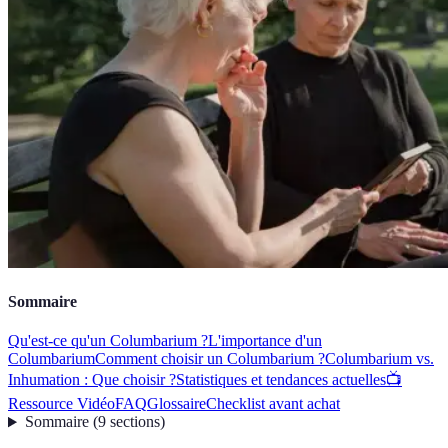
Sommaire
Qu'est-ce qu'un Columbarium ?
L'importance d'un
Columbarium
Comment choisir un Columbarium ?
Columbarium vs.
Inhumation : Que choisir ?
Statistiques et tendances actuelles
📺
Ressource Vidéo
FAQ
Glossaire
Checklist avant achat
Sommaire
(
9
sections
)