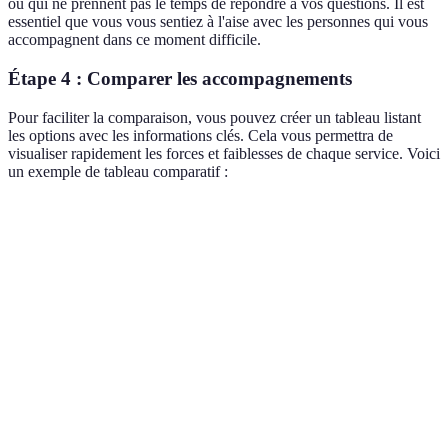
ou qui ne prennent pas le temps de répondre à vos questions. Il est
essentiel que vous vous sentiez à l'aise avec les personnes qui vous
accompagnent dans ce moment difficile.
Étape 4 : Comparer les accompagnements
Pour faciliter la comparaison, vous pouvez créer un tableau listant
les options avec les informations clés. Cela vous permettra de
visualiser rapidement les forces et faiblesses de chaque service. Voici
un exemple de tableau comparatif :
Critère
Option A
Option B
Option C
Transparence des prix
Oui
Oui
Non
Cercueil écologique
Oui
Non
Oui
Service personnalisé
Oui
Oui
Non
Support après
Oui
Non
Oui
funérailles