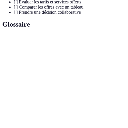
[ ] Évaluer les tarifs et services offerts
[ ] Comparer les offres avec un tableau
[ ] Prendre une décision collaborative
Glossaire
Terme
Définition
Services offerts pour organiser des
Accompagnement
funérailles en respectant les souhaits du
funéraire
défunt et de la famille.
Cercueil fabriqué à partir de matériaux
Cercueil
biodégradables et respectueux de
écologique
l'environnement.
Processus d'inhumation qui respecte
Inhumation
l'environnement, souvent sans cercueil en
naturelle
matériaux non biodégradables.