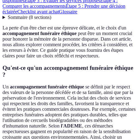
disponibles
Étape 3 : Évaluer les services proposés
Étape 4 :
Comparer les accompagnements
Étape 5 : Prendre une décision
éclairée
Checklist avant achat
Glossaire
Sommaire
(
8
sections
)
La perte d'un être cher est une épreuve délicate, et le choix d'un
accompagnement funéraire éthique
peut être un moment crucial
pour honorer la mémoire de la personne disparue. Dans cet article,
nous allons explorer comment procéder, les critères à considérer, et
les erreurs à éviter. Ce guide pratique vous fournira des étapes
claires pour faire un choix réfléchi et respectueux.
Qu'est-ce qu'un accompagnement funéraire éthique
?
Un
accompagnement funéraire éthique
se définit par le respect
des valeurs de la personne décédée et de sa famille, ainsi que par la
préservation de l'environnement. Cela inclut des choix de services
qui respectent les droits des familles, favorisent la transparence et
évitent les pratiques commerciales douteuses. Par exemple, certaines
entreprises funéraires adoptent des pratiques durables, telles que
l'utilisation de cercueils biodégradables ou des méthodes
d'inhumation naturelle. Selon
l'ADEME
, ces démarches
respectueuses gagnent en popularité en raison de la sensibilisation
croissante aux questions environnementales. Ainsi, choisir un