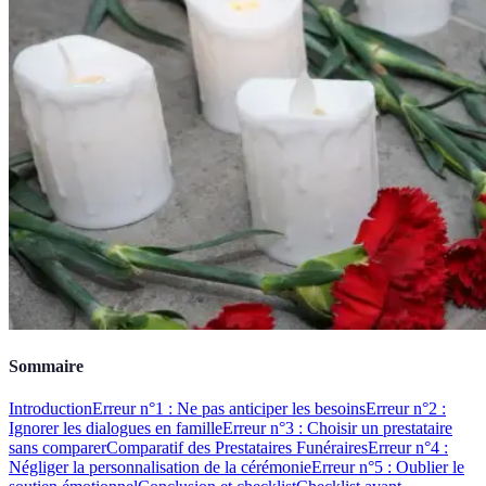
Sommaire
Introduction
Erreur n°1 : Ne pas anticiper les besoins
Erreur n°2 :
Ignorer les dialogues en famille
Erreur n°3 : Choisir un prestataire
sans comparer
Comparatif des Prestataires Funéraires
Erreur n°4 :
Négliger la personnalisation de la cérémonie
Erreur n°5 : Oublier le