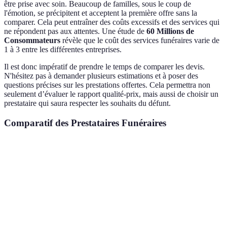
être prise avec soin. Beaucoup de familles, sous le coup de
l'émotion, se précipitent et acceptent la première offre sans la
comparer. Cela peut entraîner des coûts excessifs et des services qui
ne répondent pas aux attentes. Une étude de
60 Millions de
Consommateurs
révèle que le coût des services funéraires varie de
1 à 3 entre les différentes entreprises.
Il est donc impératif de prendre le temps de comparer les devis.
N'hésitez pas à demander plusieurs estimations et à poser des
questions précises sur les prestations offertes. Cela permettra non
seulement d’évaluer le rapport qualité-prix, mais aussi de choisir un
prestataire qui saura respecter les souhaits du défunt.
Comparatif des Prestataires Funéraires
Critère général
Entreprise A
Entreprise B
Entreprise C
Prix moyen
3 500 EUR
2 800 EUR
4 000 EUR
Cérémonie
Cérémonie
Cérémonie
Services inclus
complète
simplifiée
personnalisée