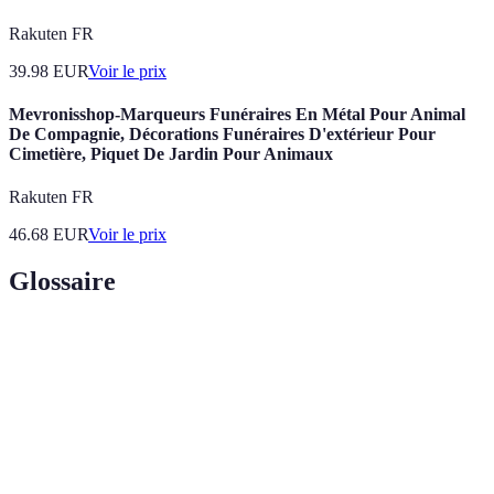
Rakuten FR
39.98
EUR
Voir le prix
Mevronisshop-Marqueurs Funéraires En Métal Pour Animal
De Compagnie, Décorations Funéraires D'extérieur Pour
Cimetière, Piquet De Jardin Pour Animaux
Rakuten FR
46.68
EUR
Voir le prix
Glossaire
Terme
Définition
Accompagnement
Ensemble des services offerts aux familles
funéraire
pour organiser des funérailles.
Cérémonie
Service funéraire qui reflète les souhaits et la