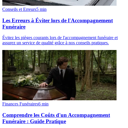
Conseils et Erreurs
5
min
Les Erreurs à Éviter lors de l'Accompagnement
Funéraire
Évitez les pièges courants lors de l'accompagnement funéraire et
assurez un service de qualité grâce à nos conseils pratiques.
Finances Funéraires
6
min
Comprendre les Coûts d'un Accompagnement
Funéraire : Guide Pratique