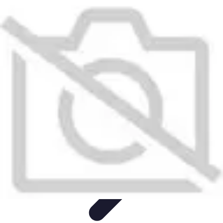
Accompagnement Funéraire
Accompagnement Funéraire
Choix de l'accompagnement
Choix et
Conseils
Conseils Pratiques
Évaluation des Services
Accompagnement Funéraire