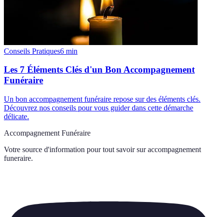
Conseils Pratiques
6
min
Les 7 Éléments Clés d'un Bon Accompagnement
Funéraire
Un bon accompagnement funéraire repose sur des éléments clés.
Découvrez nos conseils pour vous guider dans cette démarche
délicate.
Accompagnement Funéraire
Votre source d'information pour tout savoir sur
accompagnement
funeraire
.