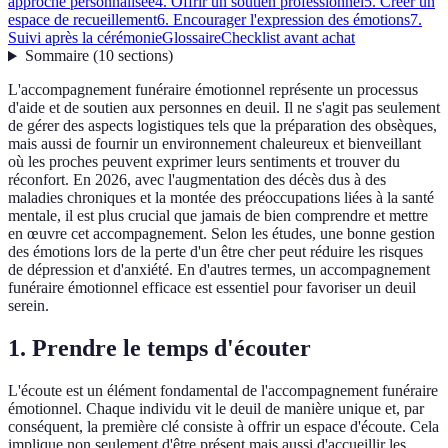
approche personnalisée
4. Offrir un soutien professionnel
5. Créer un
espace de recueillement
6. Encourager l'expression des émotions
7.
Suivi après la cérémonie
Glossaire
Checklist avant achat
Sommaire
(
10
sections
)
L'accompagnement funéraire émotionnel représente un processus
d'aide et de soutien aux personnes en deuil. Il ne s'agit pas seulement
de gérer des aspects logistiques tels que la préparation des obsèques,
mais aussi de fournir un environnement chaleureux et bienveillant
où les proches peuvent exprimer leurs sentiments et trouver du
réconfort. En 2026, avec l'augmentation des décès dus à des
maladies chroniques et la montée des préoccupations liées à la santé
mentale, il est plus crucial que jamais de bien comprendre et mettre
en œuvre cet accompagnement. Selon les études, une bonne gestion
des émotions lors de la perte d'un être cher peut réduire les risques
de dépression et d'anxiété. En d'autres termes, un accompagnement
funéraire émotionnel efficace est essentiel pour favoriser un deuil
serein.
1. Prendre le temps d'écouter
L'écoute est un élément fondamental de l'accompagnement funéraire
émotionnel. Chaque individu vit le deuil de manière unique et, par
conséquent, la première clé consiste à offrir un espace d'écoute. Cela
implique non seulement d'être présent mais aussi d'accueillir les