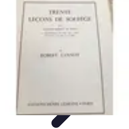
Accompagnement Funéraire
Accompagnement Funéraire
Choix de l'accompagnement
Choix et
Conseils
Conseils Pratiques
Évaluation des Services
Accompagnement Funéraire