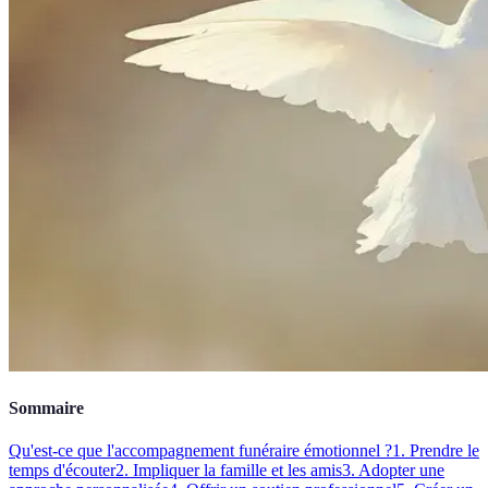
Sommaire
Qu'est-ce que l'accompagnement funéraire émotionnel ?
1. Prendre le
temps d'écouter
2. Impliquer la famille et les amis
3. Adopter une