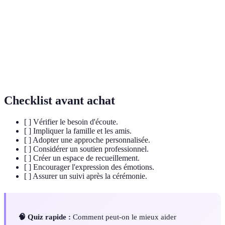
Ensemble de pratiques symboliques
Rituel de Deuil
permettant aux endeuillés de rendre
hommage et d'honorer la mémoire du défunt.
Assistance professionnelle visant à aider les
Soutien
personnes en deuil à mieux gérer leurs
Psychologique
émotions et leur chagrin.
Checklist avant achat
[ ] Vérifier le besoin d'écoute.
[ ] Impliquer la famille et les amis.
[ ] Adopter une approche personnalisée.
[ ] Considérer un soutien professionnel.
[ ] Créer un espace de recueillement.
[ ] Encourager l'expression des émotions.
[ ] Assurer un suivi après la cérémonie.
🧠 Quiz rapide :
Comment peut-on le mieux aider