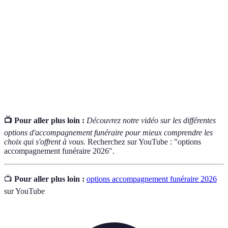
obsèques.
Contrat
Assurance permettant de financer les frais
d'assurance
funéraires à l'avance.
obsèques
Personnalisation
Adaptation des rites funéraires selon les
des obsèques
souhaits et les croyances de la famille.
📺 Pour aller plus loin :
Découvrez notre vidéo sur les différentes
options d'accompagnement funéraire pour mieux comprendre les
choix qui s'offrent à vous.
Recherchez sur YouTube : "options
accompagnement funéraire 2026".
📺
Pour aller plus loin :
options accompagnement funéraire 2026
sur YouTube