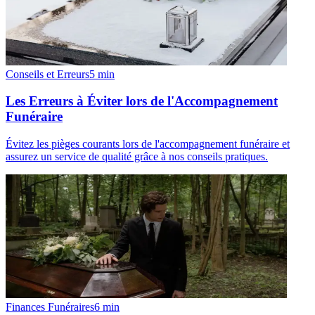
Conseils et Erreurs
5
min
Les Erreurs à Éviter lors de l'Accompagnement
Funéraire
Évitez les pièges courants lors de l'accompagnement funéraire et
assurez un service de qualité grâce à nos conseils pratiques.
Finances Funéraires
6
min