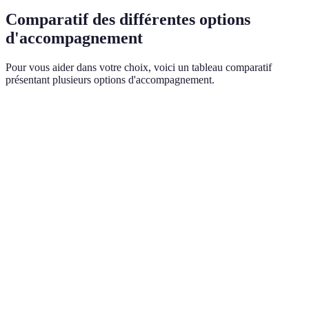
Comparatif des différentes options
d'accompagnement
Pour vous aider dans votre choix, voici un tableau comparatif
présentant plusieurs options d'accompagnement.
Critère
Option 1 (Maison funéraire)
Option 2 (Serv
Coût
Élevé
Modéré
Personnalisation
Élevée
Limitée
Soutien
Fort
Limité
émotionnel
Disponibilité
24/7
Horaires variab