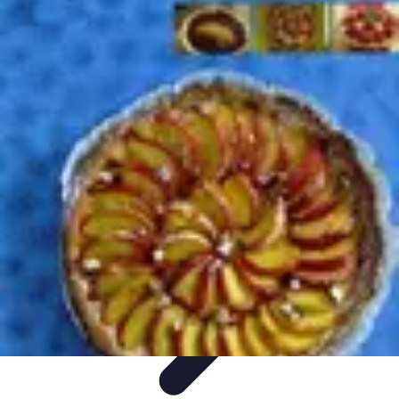
Accompagnement Funéraire
Accompagnement Funéraire
Choix de l'accompagnement
Choix et
Conseils
Conseils Pratiques
Évaluation des Services
Accompagnement Funéraire