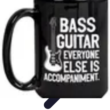
Accompagnement Funéraire
Accompagnement Funéraire
Choix de l'accompagnement
Choix et
Conseils
Conseils Pratiques
Évaluation des Services
Accompagnement Funéraire