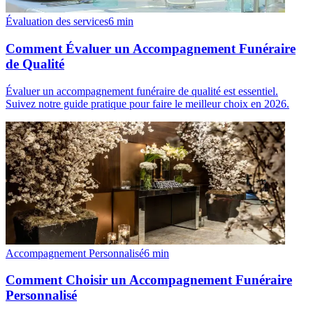
Évaluation des services
6
min
Comment Évaluer un Accompagnement Funéraire
de Qualité
Évaluer un accompagnement funéraire de qualité est essentiel.
Suivez notre guide pratique pour faire le meilleur choix en 2026.
Accompagnement Personnalisé
6
min
Comment Choisir un Accompagnement Funéraire
Personnalisé