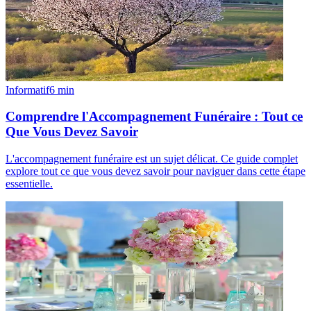
Informatif
6
min
Comprendre l'Accompagnement Funéraire : Tout ce
Que Vous Devez Savoir
L'accompagnement funéraire est un sujet délicat. Ce guide complet
explore tout ce que vous devez savoir pour naviguer dans cette étape
essentielle.