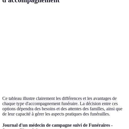
Critère
Accompagnement complet
Accompagnement 
Implication
Minimale
Moyenne
familiale
Prise en charge
Totale
Partielle
Personnalisation
Limitée
Élevée
Coût
Élevé
Variable
Ce tableau illustre clairement les différences et les avantages de
chaque type d'accompagnement funéraire. La décision entre ces
options dépendra des besoins et des attentes des familles, ainsi que
de leur capacité à gérer les aspects pratiques des funérailles.
Journal d'un médecin de campagne suivi de Funéraires -