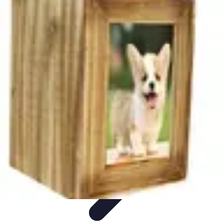
Accompagnement Funéraire
Accompagnement Funéraire
Choix de l'accompagnement
Choix et
Conseils
Conseils Pratiques
Évaluation des Services
Accompagnement Funéraire