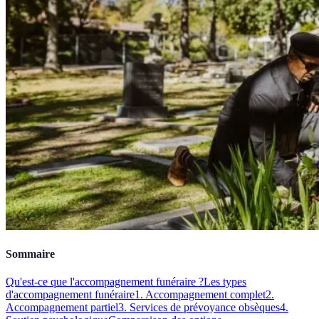
Sommaire
Qu'est-ce que l'accompagnement funéraire ?
Les types
d'accompagnement funéraire
1. Accompagnement complet
2.
Accompagnement partiel
3. Services de prévoyance obsèques
4.