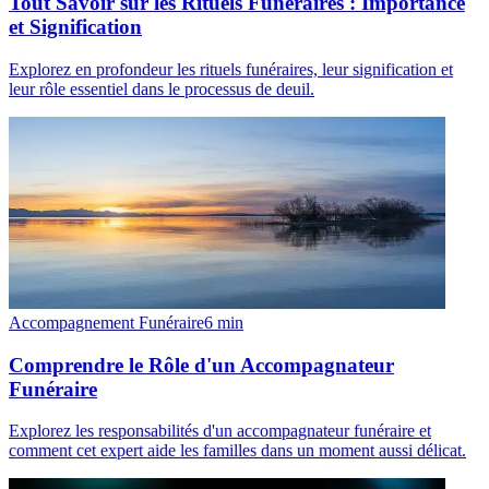
Tout Savoir sur les Rituels Funéraires : Importance
et Signification
Explorez en profondeur les rituels funéraires, leur signification et
leur rôle essentiel dans le processus de deuil.
Accompagnement Funéraire
6
min
Comprendre le Rôle d'un Accompagnateur
Funéraire
Explorez les responsabilités d'un accompagnateur funéraire et
comment cet expert aide les familles dans un moment aussi délicat.