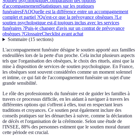
Soutien psychologique
Comparaison des options
d'accompagnement
Statistiques sur les pratiques
funéraires
FAQ
Quelle est la différence entre un accompagnement
complet et partiel ?
Qu'est-ce que la prévoyance obsèques ?
Le
soutien psychologique est-il toujours inclus avec les services
funéraires ?
Puis-je changer d'avis sur un contrat de prévoyance
obsèques ?
Glossaire
Checklist avant achat
Sommaire
(
15
sections
)
L'accompagnement funéraire désigne le soutien apporté aux familles
endeuillées lors de la perte d'un proche. Cela inclut plusieurs aspects
tels que l'organisation des obsèques, le choix des rituels, ainsi que la
mise à disposition de services de soutien psychologique. En France,
les obsèques sont souvent considérées comme un moment solennel
et intime, ce qui fait de l'accompagnement funéraire un sujet d'une
grande sensibilité.
Le rôle des professionnels du funéraire est de guider les familles à
travers ce processus difficile, en les aidant à naviguer à travers les
différentes options qui s'offrent à elles, tout en respectant leurs
traditions et croyances. Ce soutien peut également inclure des
conseils pratiques sur les démarches à suivre, comme la déclaration
de décès et l'organisation de la cérémonie. Selon une étude de
l'INSEE, 88% des personnes estiment que le soutien moral durant
cette période est crucial.