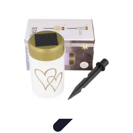
Accompagnement Funéraire
Accompagnement Funéraire
Choix de l'accompagnement
Choix et
Conseils
Conseils Pratiques
Évaluation des Services
Accompagnement Funéraire