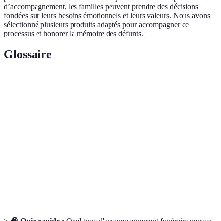
d’accompagnement, les familles peuvent prendre des décisions
fondées sur leurs besoins émotionnels et leurs valeurs. Nous avons
sélectionné plusieurs produits adaptés pour accompagner ce
processus et honorer la mémoire des défunts.
Glossaire
Terme
Définition
Accompagnement
Soutien émotionnel fourni par des
psychologique
professionnels pour aider à gérer le deuil.
Entreprises offrant des services liés aux
Pompes funèbres
funérailles, de l'organisation à la gestion.
Rituel de
Pratique symbolique pour honorer le défunt,
mémoire
favorisant le partage des souvenirs.
>
🧠 Quiz rapide :
Quel type d'accompagnement funéraire pensez-