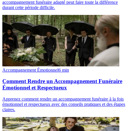
accompagnement funéraire adapté peut faire toute la différence
durant cette période difficile.
Accompagnement Émotionnel
6
min
Comment Rendre un Accompagnement Funéraire
Émotionnel et Respectueux
Apprenez comment rendre un accompagnement funéraire à la fois
émotionnel et respectueux avec des conseils pratiques et des étapes
claires.