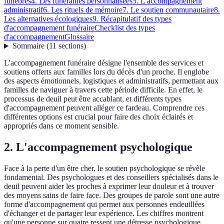
funèbres
4. Les funérailles personnalisées
5. L'accompagnement
administratif
6. Les rituels de mémoire
7. Le soutien communautaire
8.
Les alternatives écologiques
9. Récapitulatif des types
d'accompagnement funéraire
Checklist des types
d'accompagnement
Glossaire
Sommaire
(
11
sections
)
L'accompagnement funéraire désigne l'ensemble des services et
soutiens offerts aux familles lors du décès d'un proche. Il englobe
des aspects émotionnels, logistiques et administratifs, permettant aux
familles de naviguer à travers cette période difficile. En effet, le
processus de deuil peut être accablant, et différents types
d'accompagnement peuvent alléger ce fardeau. Comprendre ces
différentes options est crucial pour faire des choix éclairés et
appropriés dans ce moment sensible.
2. L'accompagnement psychologique
Face à la perte d'un être cher, le soutien psychologique se révèle
fondamental. Des psychologues et des conseillers spécialisés dans le
deuil peuvent aider les proches à exprimer leur douleur et à trouver
des moyens sains de faire face. Des groupes de parole sont une autre
forme d'accompagnement qui permet aux personnes endeuillées
d'échanger et de partager leur expérience. Les chiffres montrent
qu'une personne sur quatre ressent une détresse psychologique