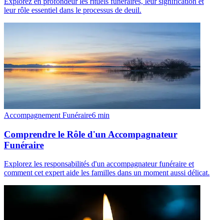
Explorez en profondeur les rituels funéraires, leur signification et
leur rôle essentiel dans le processus de deuil.
Accompagnement Funéraire
6
min
Comprendre le Rôle d'un Accompagnateur
Funéraire
Explorez les responsabilités d'un accompagnateur funéraire et
comment cet expert aide les familles dans un moment aussi délicat.