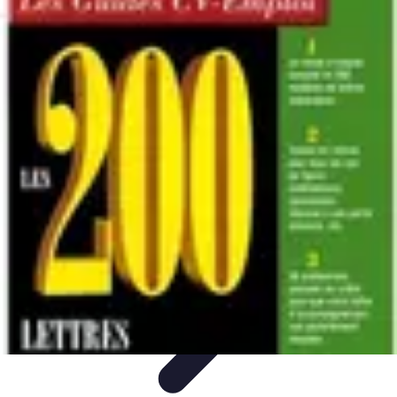
Accompagnement Funéraire
Accompagnement Funéraire
Choix de l'accompagnement
Choix et
Conseils
Conseils Pratiques
Évaluation des Services
Accompagnement Funéraire