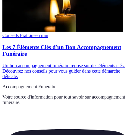
Conseils Pratiques
6
min
Les 7 Éléments Clés d'un Bon Accompagnement
Funéraire
Un bon accompagnement funéraire repose sur des éléments clés.
Découvrez nos conseils pour vous guider dans cette démarche
délicate.
Accompagnement Funéraire
Votre source d'information pour tout savoir sur
accompagnement
funeraire
.