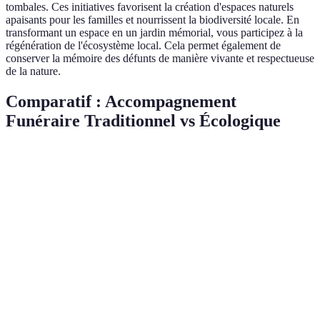
tombales. Ces initiatives favorisent la création d'espaces naturels
apaisants pour les familles et nourrissent la biodiversité locale. En
transformant un espace en un jardin mémorial, vous participez à la
régénération de l'écosystème local. Cela permet également de
conserver la mémoire des défunts de manière vivante et respectueuse
de la nature.
Comparatif : Accompagnement
Funéraire Traditionnel vs Écologique
Critère
Traditionnel
Écologique
Impact environnemental
Élevé
Faible
Souvent plus
Potentiellement
Coût
élevé
moins élevé
Options de
Limitée
Très large
personnalisation