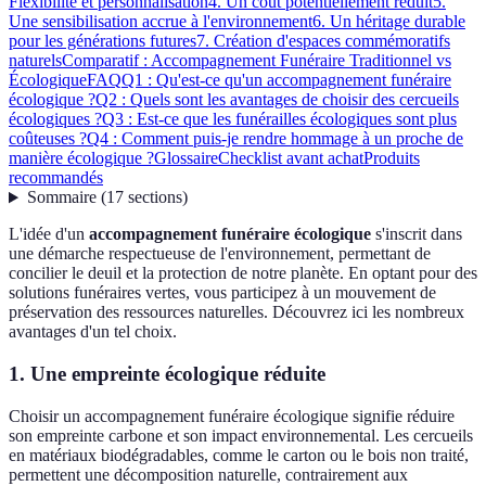
Flexibilité et personnalisation
4. Un coût potentiellement réduit
5.
Une sensibilisation accrue à l'environnement
6. Un héritage durable
pour les générations futures
7. Création d'espaces commémoratifs
naturels
Comparatif : Accompagnement Funéraire Traditionnel vs
Écologique
FAQ
Q1 : Qu'est-ce qu'un accompagnement funéraire
écologique ?
Q2 : Quels sont les avantages de choisir des cercueils
écologiques ?
Q3 : Est-ce que les funérailles écologiques sont plus
coûteuses ?
Q4 : Comment puis-je rendre hommage à un proche de
manière écologique ?
Glossaire
Checklist avant achat
Produits
recommandés
Sommaire
(
17
sections
)
L'idée d'un
accompagnement funéraire écologique
s'inscrit dans
une démarche respectueuse de l'environnement, permettant de
concilier le deuil et la protection de notre planète. En optant pour des
solutions funéraires vertes, vous participez à un mouvement de
préservation des ressources naturelles. Découvrez ici les nombreux
avantages d'un tel choix.
1. Une empreinte écologique réduite
Choisir un accompagnement funéraire écologique signifie réduire
son empreinte carbone et son impact environnemental. Les cercueils
en matériaux biodégradables, comme le carton ou le bois non traité,
permettent une décomposition naturelle, contrairement aux