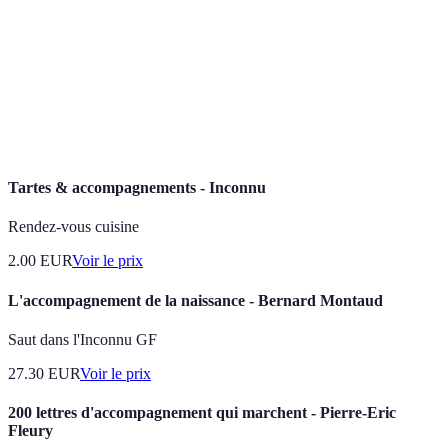
Cercueil
Cercueil fabriqué à partir de matériaux durables
écologique
et biodégradables.
Cimetière qui privilégie l'intégration des
Cimetière
sépultures dans le paysage naturel, souvent sans
naturel
monuments en pierre.
Tartes & accompagnements - Inconnu
Rendez-vous cuisine
2.00
EUR
Voir le prix
L'accompagnement de la naissance - Bernard Montaud
Saut dans l'Inconnu GF
27.30
EUR
Voir le prix
200 lettres d'accompagnement qui marchent - Pierre-Eric
Fleury