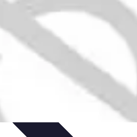
seils
Conseils Pratiques
Évaluation des Services