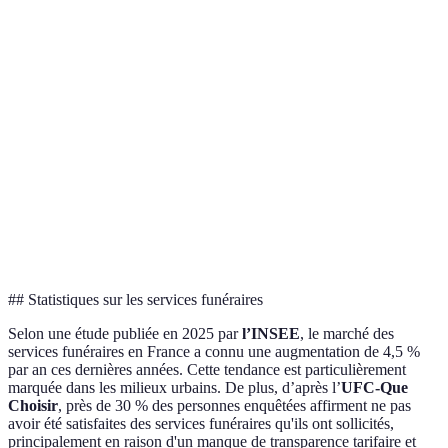
Service
Réputation
Excellente
Bonne
Moyenne
A
Services
Très
Service
Nombreux
Limités
proposés
variés
C
Service
Tarifs
Élevés
Accessibles
Cher
B
Service
Accessibilité
Facile
Difficile
Facile
A et C
## Statistiques sur les services funéraires
Selon une étude publiée en 2025 par
l’INSEE
, le marché des
services funéraires en France a connu une augmentation de 4,5 %
par an ces dernières années. Cette tendance est particulièrement
marquée dans les milieux urbains. De plus, d’après l’
UFC-Que
Choisir
, près de 30 % des personnes enquêtées affirment ne pas
avoir été satisfaites des services funéraires qu'ils ont sollicités,
principalement en raison d'un manque de transparence tarifaire et