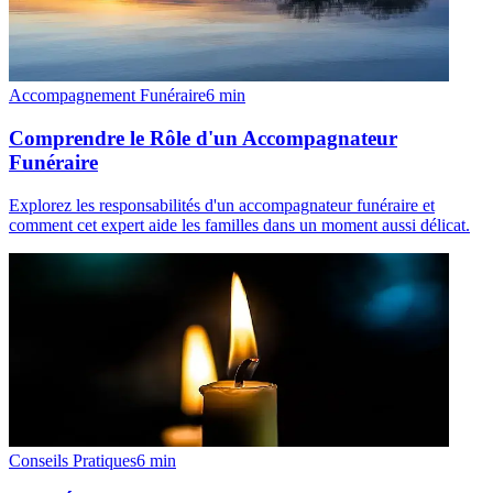
Accompagnement Funéraire
6
min
Comprendre le Rôle d'un Accompagnateur
Funéraire
Explorez les responsabilités d'un accompagnateur funéraire et
comment cet expert aide les familles dans un moment aussi délicat.
Conseils Pratiques
6
min