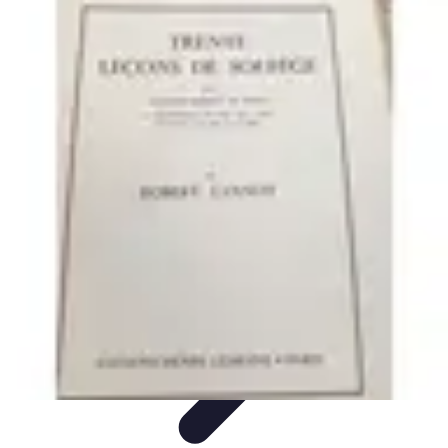
Accompagnement Funéraire
Accompagnement Funéraire
Choix de l'accompagnement
Choix et
Conseils
Conseils Pratiques
Évaluation des Services
Accompagnement Funéraire