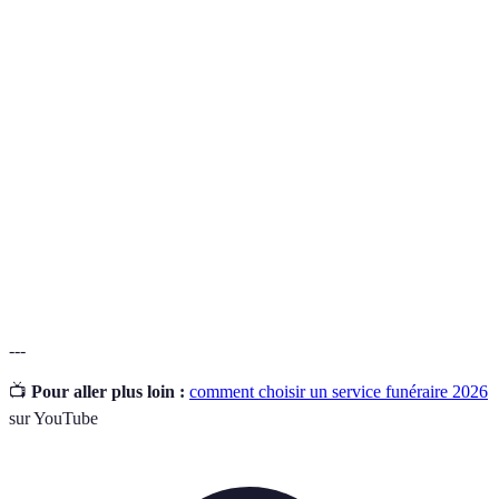
Terme
Définition
Accompagnement
Services d'assistance fournis aux familles lors
funéraire
des obsèques.
Estimation des coûts proposés par un service
Devis
funéraire.
Cérémonie
Ensemble des rites et des hommages rendus
funéraire
en mémoire d'un défunt.
---
📺
Pour aller plus loin :
comment choisir un service funéraire 2026
sur YouTube