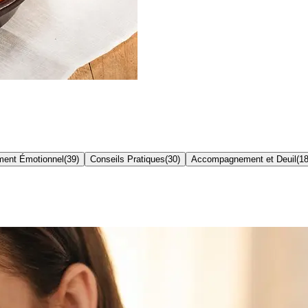
ent Émotionnel
(
39
)
Conseils Pratiques
(
30
)
Accompagnement et Deuil
(
1