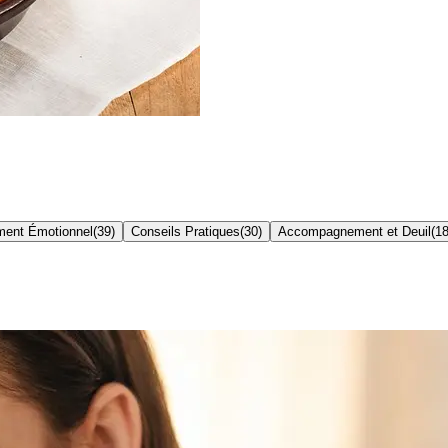
ent Émotionnel
(
39
)
Conseils Pratiques
(
30
)
Accompagnement et Deuil
(
1